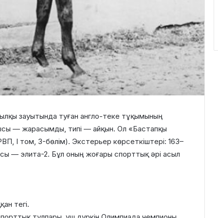
жылқы зауытында туған англо-теке тұқымының
ысы — жарасымды, типі — айқын. Ол «Бастапқы
ВП, I том, 3-бөлім). Экстерьер көрсеткіштері: 163–
ласы — элита-2. Бұл оның жоғары спорттық әрі асыл
ан тегі.
спорттық тұлпары, үш дүркін Олимпиада чемпионы