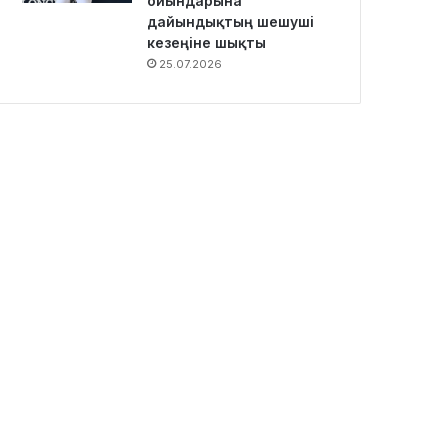
ойындарына
дайындықтың шешуші
кезеңіне шықты
25.07.2026