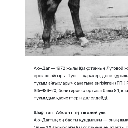
Аю-Даг — 1972 жылы Қазақстанның Луговой 
ерекше айғыры. Түсі — қаракер, дене құрыл
тұқым айғырлары» санатына енгізілген (ГПК Р
165–186–20, бонитировка орташа балы 8,1, к
тұқымдық қасиеттерін дәлелдейді.
Шығу тегі: Абсенттің тікелей ұлы
Аю-Дагтың ең басты құндылығы — оның шыққ
Ол — ХХ ғасырдағы Қазақстанның ең атақты 