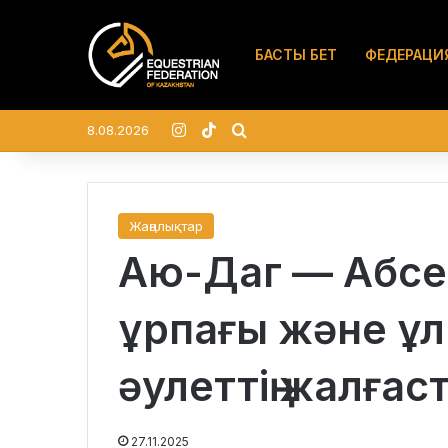
БАСТЫ БЕТ
ФЕДЕРАЦИ
Instagram
TikTok
Search for
8.08.2026
Жаңалықтар
Аю-Даг — Абсен
ұрпағы және ұ
әулеттің жалға
27.11.2025