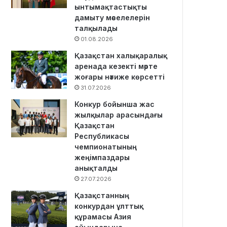
ынтымақтастықты
дамыту мәселелерін
талқылады
01.08.2026
Қазақстан халықаралық
аренада кезекті мәрте
жоғары нәтиже көрсетті
31.07.2026
Конкур бойынша жас
жылқылар арасындағы
Қазақстан
Республикасы
чемпионатының
жеңімпаздары
анықталды
27.07.2026
Қазақстанның
конкурдан ұлттық
құрамасы Азия