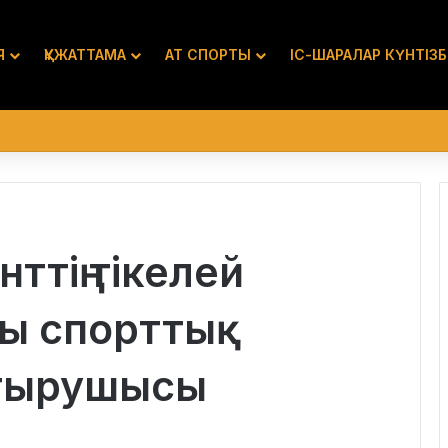
Я
ҚҰЖАТТАМА
АТ СПОРТЫ
ІС-ШАРАЛАР КҮНТІЗБ
ттің тікелей
лы спорттық
стырушысы