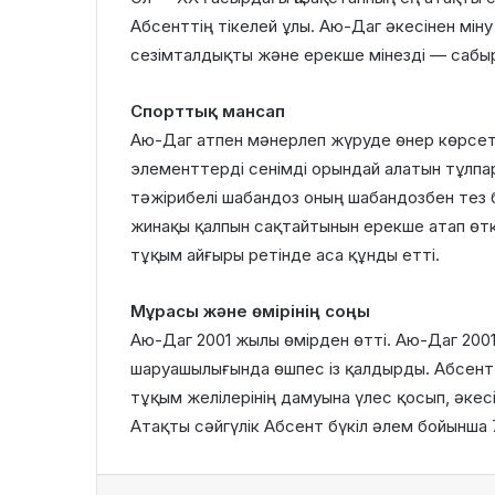
Абсенттің тікелей ұлы. Аю-Даг әкесінен міну 
сезімталдықты және ерекше мінезді — сабыр
Спорттық мансап
Аю-Даг атпен мәнерлеп жүруде өнер көрсетт
элементтерді сенімді орындай алатын тұлпа
тәжірибелі шабандоз оның шабандозбен тез 
жинақы қалпын сақтайтынын ерекше атап өтк
тұқым айғыры ретінде аса құнды етті.
Мұрасы және өмірінің соңы
Аю-Даг 2001 жылы өмірден өтті. Аю-Даг 2001
шаруашылығында өшпес із қалдырды. Абсент
тұқым желілерінің дамуына үлес қосып, әкесін
Атақты сәйгүлік Абсент бүкіл әлем бойынша 