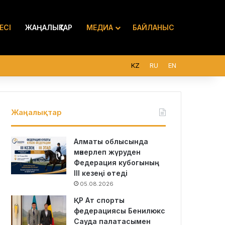
ЕСІ
ЖАҢАЛЫҚТАР
МЕДИА
БАЙЛАНЫС
KZ
RU
EN
Жаңалықтар
Алматы облысында
мәнерлеп жүруден
Федерация кубогының
III кезеңі өтеді
05.08.2026
ҚР Ат спорты
федерациясы Бенилюкс
Сауда палатасымен