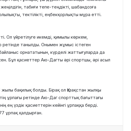
жеңілдігін, табиғи тепе-теңдікті, шабандозға
лылықты, тектілікті, еңбекқорлықты мұра етті.
і. Ол үйретілуге икемді, қимылы көркем,
р ретінде танылды. Онымен жұмыс істеген
байланыс орнататынын, күрделі жаттығуларда да
ен. Бұл қасиеттер Аю-Дагты әрі спортшы, әрі асыл
 жылы бақилық болды. Бірақ ол Қазақстан жылқы
тің ұрпағы ретінде Аю-Даг спорттық бағыттағы
ің ең үздік қасиеттерін кейінгі ұрпаққа берді.
77 ұрпақ қалдырған.