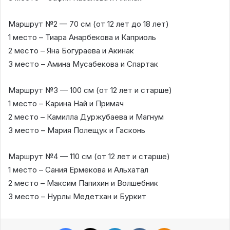
Маршрут №2 — 70 см (от 12 лет до 18 лет)
1 место – Тиара Анарбекова и Каприоль
2 место – Яна Богураева и Акинак
3 место – Амина Мусабекова и Спартак
Маршрут №3 — 100 см (от 12 лет и старше)
1 место – Карина Най и Примач
2 место – Камилла Дуржубаева и Магнум
3 место – Мария Полещук и Гасконь
Маршрут №4 — 110 см (от 12 лет и старше)
1 место – Сания Ермекова и Альхатал
2 место – Максим Папихин и Волшебник
3 место – Нурлы Медетхан и Буркит
Facebook
X
LinkedIn
VKontakte
Odnoklassniki