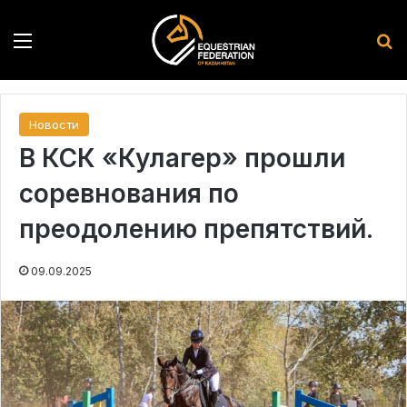
Menu
S
Новости
В КСК «Кулагер» прошли
соревнования по
преодолению препятствий.
09.09.2025